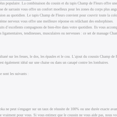
plus populaire. La combinaison du cousin et du tapis Champ de Fleurs offre une 
 de sarrasin vous offre un confort moelleux pour les zones du corps plus angul
sion au quotidien. Le tapis Champ de Fleurs convient pour couvrir toute la colo
tème nerveux vous offre une meilleure réponse en relâchant des endorphines.
oduits d’excellents compagnons de bien-être dans votre quotidien. Ils vous accom
s ligamentaires, tendineuses, musculaires ou nerveuses : ce set de massage Cha
ultané sur les fesses, le dos, les épaules et le cou. L'ajout du coussin Champ d
 est également idéal sur une chaise ou dans un canapé contre les lombaires.
e sont les suivants :
ka ne peut s'engager sur un taux de réussite de 100% ou une durée exacte avan
onne vraiment pour vous. Si vous estimez que le coussin ne vous aide pas, nous v