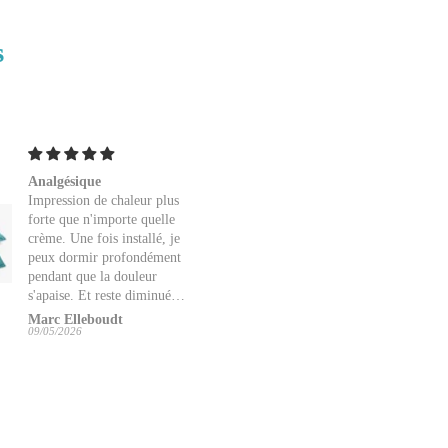
s
Analgésique
coussin champ de fleur
Impression de chaleur plus
Très utile pour délasser 
forte que n'importe quelle
dos
crème. Une fois installé, je
peux dormir profondément
pendant que la douleur
s'apaise. Et reste diminuée
voire disparue un certain
Marc Elleboudt
Denise LEGER
temps après m'être remis en
09/05/2026
02/05/2026
mouvement. Le meilleur
des soulagements pour mes
lumbagos ou mes douleurs
lombaires