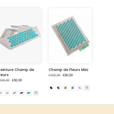
einture Champ de
Champ de Fleurs Mini
leurs
€100,00
€80,00
100,00
€80,00