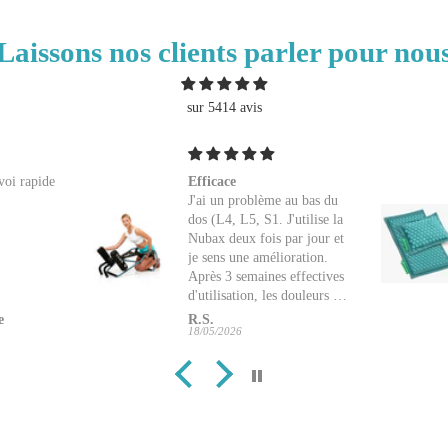
Laissons nos clients parler pour nou
sur 5414 avis
oi rapide
Efficace
J'ai un problème au bas du
dos (L4, L5, S1. J'utilise la
Nubax deux fois par jour et
je sens une amélioration.
Après 3 semaines effectives
d'utilisation, les douleurs ne
sont pas parties mais ont
R.S.
bien diminué. J'espère que
18/05/2026
le progrès ne s'arrêtera pas
là...