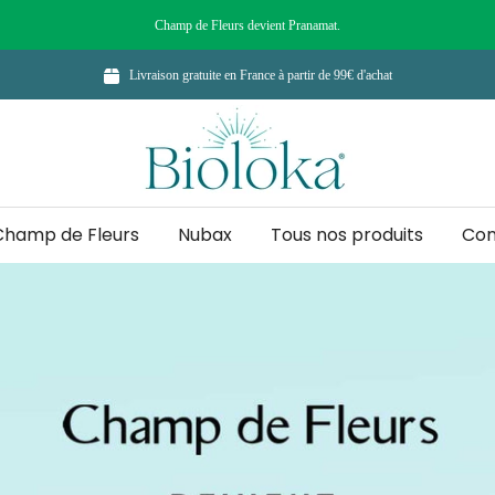
Champ de Fleurs devient Pranamat.
Livraison gratuite en France à partir de 99€ d'achat
Champ de Fleurs
Nubax
Tous nos produits
Con