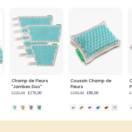
Champ de Fleurs
Coussin Champ de
C
"Jambes Duo"
Fleurs
F
€220,00
€176,00
€100,00
€80,00
€