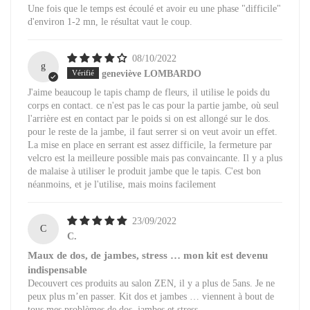
Une fois que le temps est écoulé et avoir eu une phase "difficile"
d'environ 1-2 mn, le résultat vaut le coup.
08/10/2022
g
geneviève LOMBARDO
J'aime beaucoup le tapis champ de fleurs, il utilise le poids du
corps en contact. ce n'est pas le cas pour la partie jambe, où seul
l'arrière est en contact par le poids si on est allongé sur le dos.
pour le reste de la jambe, il faut serrer si on veut avoir un effet.
La mise en place en serrant est assez difficile, la fermeture par
velcro est la meilleure possible mais pas convaincante. Il y a plus
de malaise à utiliser le produit jambe que le tapis. C'est bon
néanmoins, et je l'utilise, mais moins facilement
23/09/2022
C
C.
Maux de dos, de jambes, stress … mon kit est devenu
indispensable
Decouvert ces produits au salon ZEN, il y a plus de 5ans. Je ne
peux plus m’en passer. Kit dos et jambes … viennent à bout de
tous mes problèmes de dos, jambes et stress.