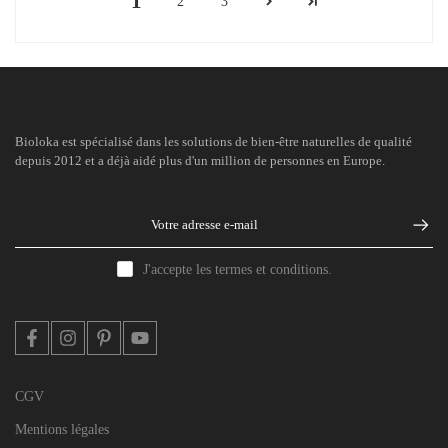
1
2
3
Bioloka est spécialisé dans les solutions de bien-être naturelles de qualité
depuis 2012 et a déjà aidé plus d'un million de personnes en Europe.
J'accepte les termes et conditions.
CGV
Mentions légales