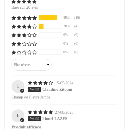
Basé sur 20 avis
80%
(16)
20%
(4)
0%
(0)
0%
(0)
0%
(0)
Sort by
15/05/2024
C
Claudine Zitouni
Champ de Fleurs Jambe
27/08/2023
L
Lionel LAZES
Produit efficace