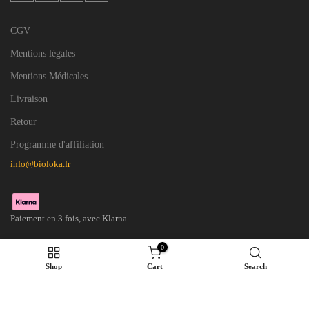
CGV
Mentions légales
Mentions Médicales
Livraison
Retour
Programme d'affiliation
info@bioloka.fr
Paiement en 3 fois, avec Klarna.
0
Shop
Cart
Search
© 2026 Bioloka. Tous droits réservés.